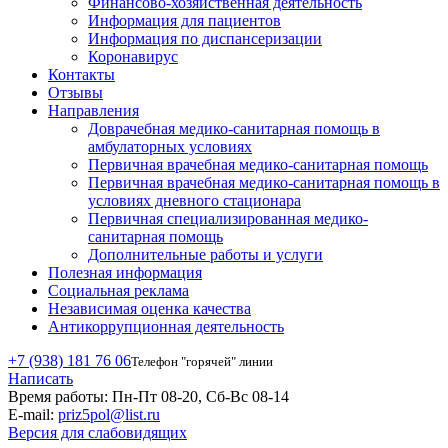
Финансово-хозяйственная деятельность
Информация для пациентов
Информация по диспансеризации
Коронавирус
Контакты
Отзывы
Направления
Доврачебная медико-санитарная помощь в
амбулаторных условиях
Первичная врачебная медико-санитарная помощь
Первичная врачебная медико-санитарная помощь в
условиях дневного стационара
Первичная специализированная медико-
санитарная помощь
Дополнительные работы и услуги
Полезная информация
Социальная реклама
Независимая оценка качества
Антикоррупционная деятельность
+7 (938) 181 76 06
Телефон "горячей" линии
Написать
Время работы:
Пн-Пт 08-20, Сб-Вс 08-14
E-mail:
priz5pol@list.ru
Версия для слабовидящих