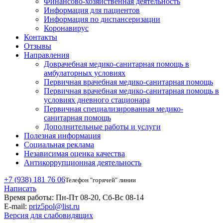
Финансово-хозяйственная деятельность
Информация для пациентов
Информация по диспансеризации
Коронавирус
Контакты
Отзывы
Направления
Доврачебная медико-санитарная помощь в
амбулаторных условиях
Первичная врачебная медико-санитарная помощь
Первичная врачебная медико-санитарная помощь в
условиях дневного стационара
Первичная специализированная медико-
санитарная помощь
Дополнительные работы и услуги
Полезная информация
Социальная реклама
Независимая оценка качества
Антикоррупционная деятельность
+7 (938) 181 76 06
Телефон "горячей" линии
Написать
Время работы:
Пн-Пт 08-20, Сб-Вс 08-14
E-mail:
priz5pol@list.ru
Версия для слабовидящих