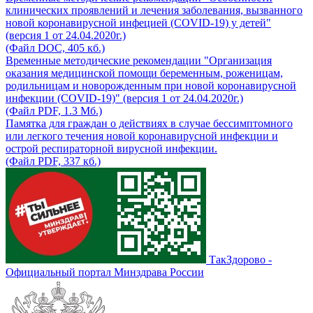
клинических проявлений и лечения заболевания, вызванного
новой коронавирусной инфецией (COVID-19) у детей"
(версия 1 от 24.04.2020г.)
(Файл DOC, 405 кб.)
Временные методические рекомендации "Организация
оказания медицинской помощи беременным, роженицам,
родильницам и новорожденным при новой коронавирусной
инфекции (COVID-19)" (версия 1 от 24.04.2020г.)
(Файл PDF, 1.3 Мб.)
Памятка для граждан о действиях в случае бессимптомного
или легкого течения новой коронавирусной инфекции и
острой респираторной вирусной инфекции.
(Файл PDF, 337 кб.)
ТакЗдорово -
Официальный портал Минздрава России