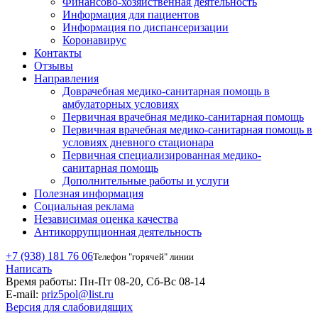
Финансово-хозяйственная деятельность
Информация для пациентов
Информация по диспансеризации
Коронавирус
Контакты
Отзывы
Направления
Доврачебная медико-санитарная помощь в
амбулаторных условиях
Первичная врачебная медико-санитарная помощь
Первичная врачебная медико-санитарная помощь в
условиях дневного стационара
Первичная специализированная медико-
санитарная помощь
Дополнительные работы и услуги
Полезная информация
Социальная реклама
Независимая оценка качества
Антикоррупционная деятельность
+7 (938) 181 76 06
Телефон "горячей" линии
Написать
Время работы:
Пн-Пт 08-20, Сб-Вс 08-14
E-mail:
priz5pol@list.ru
Версия для слабовидящих