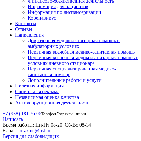
Финансово-хозяйственная деятельность
Информация для пациентов
Информация по диспансеризации
Коронавирус
Контакты
Отзывы
Направления
Доврачебная медико-санитарная помощь в
амбулаторных условиях
Первичная врачебная медико-санитарная помощь
Первичная врачебная медико-санитарная помощь в
условиях дневного стационара
Первичная специализированная медико-
санитарная помощь
Дополнительные работы и услуги
Полезная информация
Социальная реклама
Независимая оценка качества
Антикоррупционная деятельность
+7 (938) 181 76 06
Телефон "горячей" линии
Написать
Время работы:
Пн-Пт 08-20, Сб-Вс 08-14
E-mail:
priz5pol@list.ru
Версия для слабовидящих