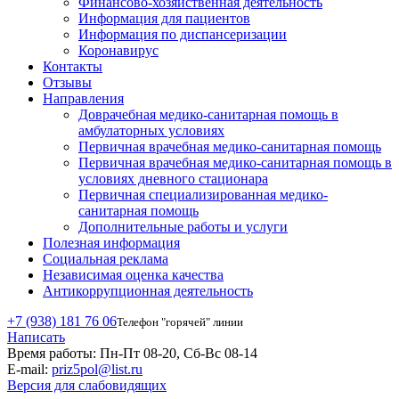
Финансово-хозяйственная деятельность
Информация для пациентов
Информация по диспансеризации
Коронавирус
Контакты
Отзывы
Направления
Доврачебная медико-санитарная помощь в
амбулаторных условиях
Первичная врачебная медико-санитарная помощь
Первичная врачебная медико-санитарная помощь в
условиях дневного стационара
Первичная специализированная медико-
санитарная помощь
Дополнительные работы и услуги
Полезная информация
Социальная реклама
Независимая оценка качества
Антикоррупционная деятельность
+7 (938) 181 76 06
Телефон "горячей" линии
Написать
Время работы:
Пн-Пт 08-20, Сб-Вс 08-14
E-mail:
priz5pol@list.ru
Версия для слабовидящих