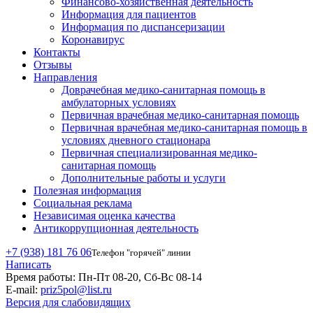
Финансово-хозяйственная деятельность
Информация для пациентов
Информация по диспансеризации
Коронавирус
Контакты
Отзывы
Направления
Доврачебная медико-санитарная помощь в
амбулаторных условиях
Первичная врачебная медико-санитарная помощь
Первичная врачебная медико-санитарная помощь в
условиях дневного стационара
Первичная специализированная медико-
санитарная помощь
Дополнительные работы и услуги
Полезная информация
Социальная реклама
Независимая оценка качества
Антикоррупционная деятельность
+7 (938) 181 76 06
Телефон "горячей" линии
Написать
Время работы:
Пн-Пт 08-20, Сб-Вс 08-14
E-mail:
priz5pol@list.ru
Версия для слабовидящих