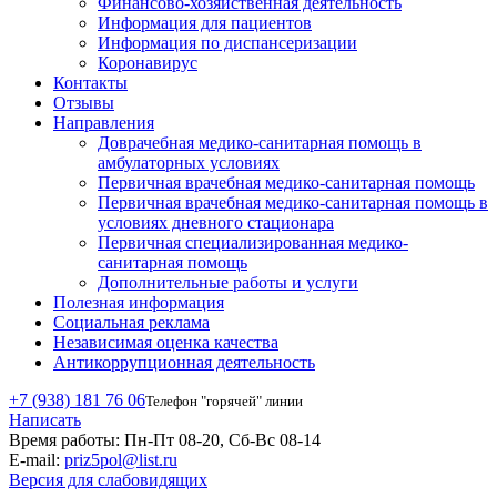
Финансово-хозяйственная деятельность
Информация для пациентов
Информация по диспансеризации
Коронавирус
Контакты
Отзывы
Направления
Доврачебная медико-санитарная помощь в
амбулаторных условиях
Первичная врачебная медико-санитарная помощь
Первичная врачебная медико-санитарная помощь в
условиях дневного стационара
Первичная специализированная медико-
санитарная помощь
Дополнительные работы и услуги
Полезная информация
Социальная реклама
Независимая оценка качества
Антикоррупционная деятельность
+7 (938) 181 76 06
Телефон "горячей" линии
Написать
Время работы:
Пн-Пт 08-20, Сб-Вс 08-14
E-mail:
priz5pol@list.ru
Версия для слабовидящих