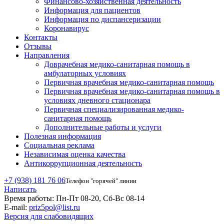
Финансово-хозяйственная деятельность
Информация для пациентов
Информация по диспансеризации
Коронавирус
Контакты
Отзывы
Направления
Доврачебная медико-санитарная помощь в
амбулаторных условиях
Первичная врачебная медико-санитарная помощь
Первичная врачебная медико-санитарная помощь в
условиях дневного стационара
Первичная специализированная медико-
санитарная помощь
Дополнительные работы и услуги
Полезная информация
Социальная реклама
Независимая оценка качества
Антикоррупционная деятельность
+7 (938) 181 76 06
Телефон "горячей" линии
Написать
Время работы:
Пн-Пт 08-20, Сб-Вс 08-14
E-mail:
priz5pol@list.ru
Версия для слабовидящих