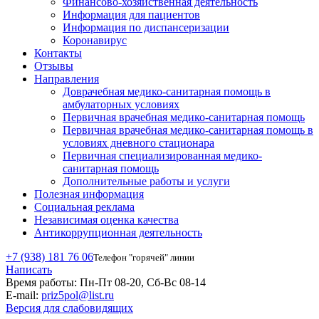
Финансово-хозяйственная деятельность
Информация для пациентов
Информация по диспансеризации
Коронавирус
Контакты
Отзывы
Направления
Доврачебная медико-санитарная помощь в
амбулаторных условиях
Первичная врачебная медико-санитарная помощь
Первичная врачебная медико-санитарная помощь в
условиях дневного стационара
Первичная специализированная медико-
санитарная помощь
Дополнительные работы и услуги
Полезная информация
Социальная реклама
Независимая оценка качества
Антикоррупционная деятельность
+7 (938) 181 76 06
Телефон "горячей" линии
Написать
Время работы:
Пн-Пт 08-20, Сб-Вс 08-14
E-mail:
priz5pol@list.ru
Версия для слабовидящих