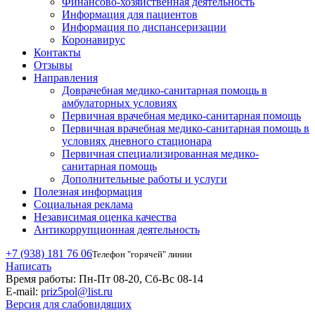
Финансово-хозяйственная деятельность
Информация для пациентов
Информация по диспансеризации
Коронавирус
Контакты
Отзывы
Направления
Доврачебная медико-санитарная помощь в
амбулаторных условиях
Первичная врачебная медико-санитарная помощь
Первичная врачебная медико-санитарная помощь в
условиях дневного стационара
Первичная специализированная медико-
санитарная помощь
Дополнительные работы и услуги
Полезная информация
Социальная реклама
Независимая оценка качества
Антикоррупционная деятельность
+7 (938) 181 76 06
Телефон "горячей" линии
Написать
Время работы:
Пн-Пт 08-20, Сб-Вс 08-14
E-mail:
priz5pol@list.ru
Версия для слабовидящих