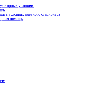
булаторных условиях
ощь
щь в условиях дневного стационара
тарная помощь
иях