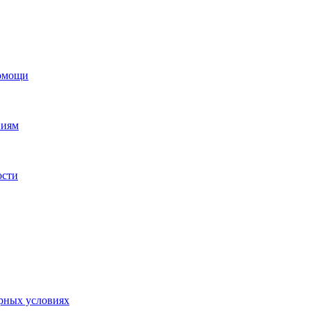
помощи
ниям
ости
орных условиях