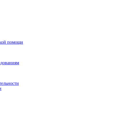
ской помощи
едованиям
тельности
и