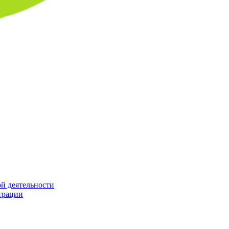
й деятельности
трации