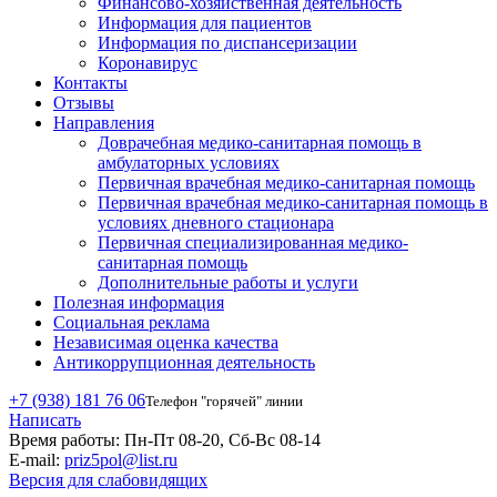
Финансово-хозяйственная деятельность
Информация для пациентов
Информация по диспансеризации
Коронавирус
Контакты
Отзывы
Направления
Доврачебная медико-санитарная помощь в
амбулаторных условиях
Первичная врачебная медико-санитарная помощь
Первичная врачебная медико-санитарная помощь в
условиях дневного стационара
Первичная специализированная медико-
санитарная помощь
Дополнительные работы и услуги
Полезная информация
Социальная реклама
Независимая оценка качества
Антикоррупционная деятельность
+7 (938) 181 76 06
Телефон "горячей" линии
Написать
Время работы:
Пн-Пт 08-20, Сб-Вс 08-14
E-mail:
priz5pol@list.ru
Версия для слабовидящих