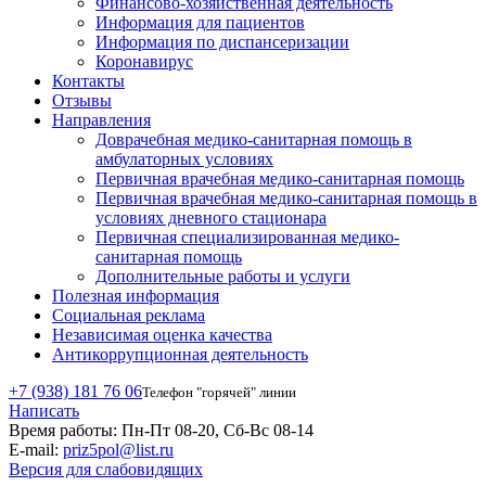
Финансово-хозяйственная деятельность
Информация для пациентов
Информация по диспансеризации
Коронавирус
Контакты
Отзывы
Направления
Доврачебная медико-санитарная помощь в
амбулаторных условиях
Первичная врачебная медико-санитарная помощь
Первичная врачебная медико-санитарная помощь в
условиях дневного стационара
Первичная специализированная медико-
санитарная помощь
Дополнительные работы и услуги
Полезная информация
Социальная реклама
Независимая оценка качества
Антикоррупционная деятельность
+7 (938) 181 76 06
Телефон "горячей" линии
Написать
Время работы:
Пн-Пт 08-20, Сб-Вс 08-14
E-mail:
priz5pol@list.ru
Версия для слабовидящих