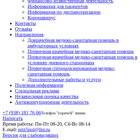
Финансово-хозяйственная деятельность
Информация для пациентов
Информация по диспансеризации
Коронавирус
Контакты
Отзывы
Направления
Доврачебная медико-санитарная помощь в
амбулаторных условиях
Первичная врачебная медико-санитарная помощь
Первичная врачебная медико-санитарная помощь в
условиях дневного стационара
Первичная специализированная медико-
санитарная помощь
Дополнительные работы и услуги
Полезная информация
Социальная реклама
Независимая оценка качества
Антикоррупционная деятельность
+7 (938) 181 76 06
Телефон "горячей" линии
Написать
Время работы:
Пн-Пт 08-20, Сб-Вс 08-14
E-mail:
priz5pol@list.ru
Версия для слабовидящих