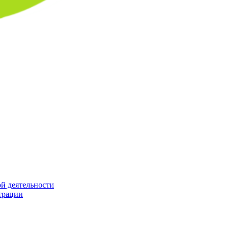
й деятельности
трации