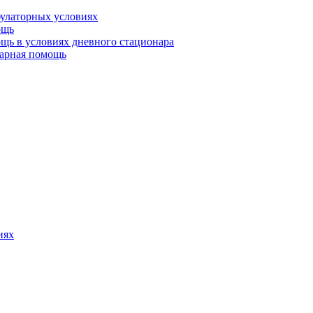
булаторных условиях
ощь
щь в условиях дневного стационара
тарная помощь
иях