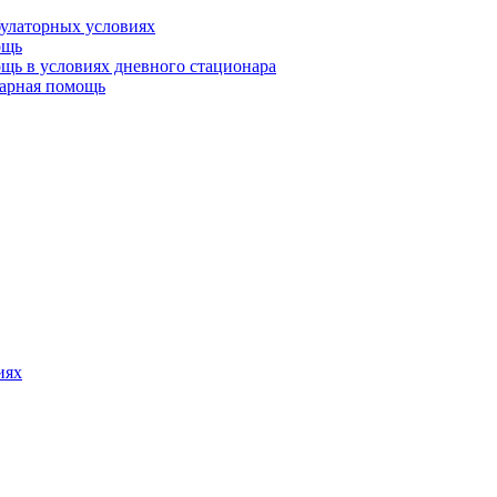
булаторных условиях
ощь
щь в условиях дневного стационара
тарная помощь
иях