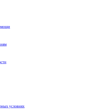
помощи
ниям
ости
орных условиях