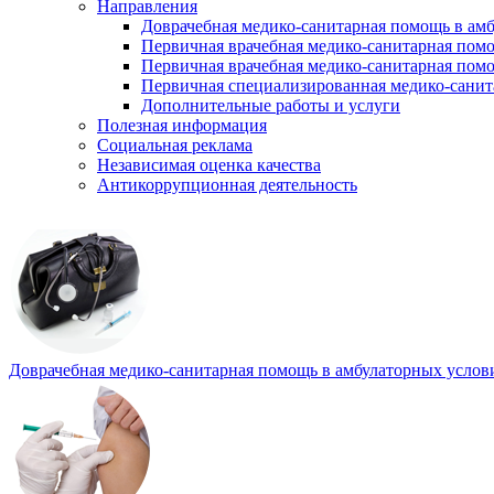
Направления
Доврачебная медико-санитарная помощь в ам
Первичная врачебная медико-санитарная пом
Первичная врачебная медико-санитарная помо
Первичная специализированная медико-сани
Дополнительные работы и услуги
Полезная информация
Социальная реклама
Независимая оценка качества
Антикоррупционная деятельность
Доврачебная медико-санитарная помощь в амбулаторных услов