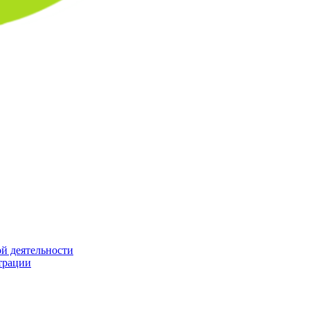
й деятельности
трации