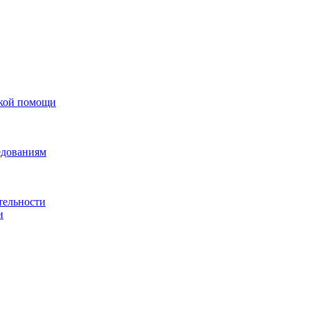
ской помощи
едованиям
тельности
и