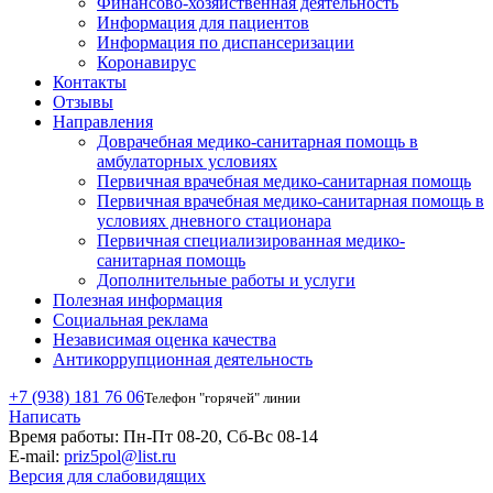
Финансово-хозяйственная деятельность
Информация для пациентов
Информация по диспансеризации
Коронавирус
Контакты
Отзывы
Направления
Доврачебная медико-санитарная помощь в
амбулаторных условиях
Первичная врачебная медико-санитарная помощь
Первичная врачебная медико-санитарная помощь в
условиях дневного стационара
Первичная специализированная медико-
санитарная помощь
Дополнительные работы и услуги
Полезная информация
Социальная реклама
Независимая оценка качества
Антикоррупционная деятельность
+7 (938) 181 76 06
Телефон "горячей" линии
Написать
Время работы:
Пн-Пт 08-20, Сб-Вс 08-14
E-mail:
priz5pol@list.ru
Версия для слабовидящих