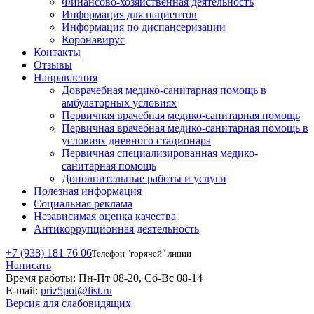
Финансово-хозяйственная деятельность
Информация для пациентов
Информация по диспансеризации
Коронавирус
Контакты
Отзывы
Направления
Доврачебная медико-санитарная помощь в
амбулаторных условиях
Первичная врачебная медико-санитарная помощь
Первичная врачебная медико-санитарная помощь в
условиях дневного стационара
Первичная специализированная медико-
санитарная помощь
Дополнительные работы и услуги
Полезная информация
Социальная реклама
Независимая оценка качества
Антикоррупционная деятельность
+7 (938) 181 76 06
Телефон "горячей" линии
Написать
Время работы:
Пн-Пт 08-20, Сб-Вс 08-14
E-mail:
priz5pol@list.ru
Версия для слабовидящих