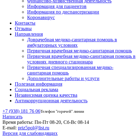
Финансово-хозяйственная деятельность
Информация для пациентов
Информация по диспансеризации
Коронавирус
Контакты
Отзывы
Направления
Доврачебная медико-санитарная помощь в
амбулаторных условиях
Первичная врачебная медико-санитарная помощь
Первичная врачебная медико-санитарная помощь в
условиях дневного стационара
Первичная специализированная медико-
санитарная помощь
Дополнительные работы и услуги
Полезная информация
Социальная реклама
Независимая оценка качества
Антикоррупционная деятельность
+7 (938) 181 76 06
Телефон "горячей" линии
Написать
Время работы:
Пн-Пт 08-20, Сб-Вс 08-14
E-mail:
priz5pol@list.ru
Версия для слабовидящих