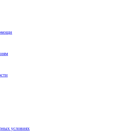
помощи
ниям
ости
орных условиях