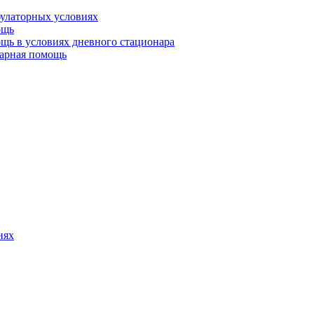
булаторных условиях
ощь
щь в условиях дневного стационара
тарная помощь
иях