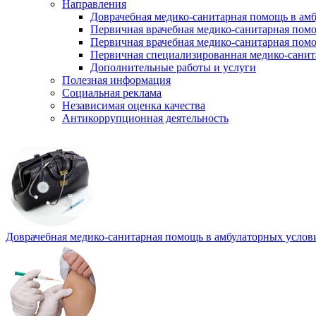
Направления
Доврачебная медико-санитарная помощь в ам
Первичная врачебная медико-санитарная пом
Первичная врачебная медико-санитарная помо
Первичная специализированная медико-сани
Дополнительные работы и услуги
Полезная информация
Социальная реклама
Независимая оценка качества
Антикоррупционная деятельность
Доврачебная медико-санитарная помощь в амбулаторных услов