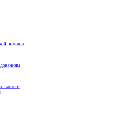
ской помощи
едованиям
тельности
и