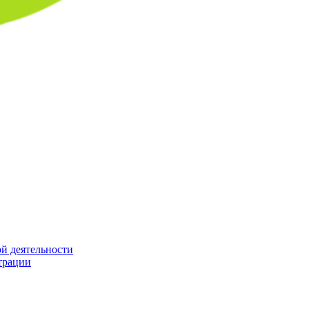
й деятельности
трации