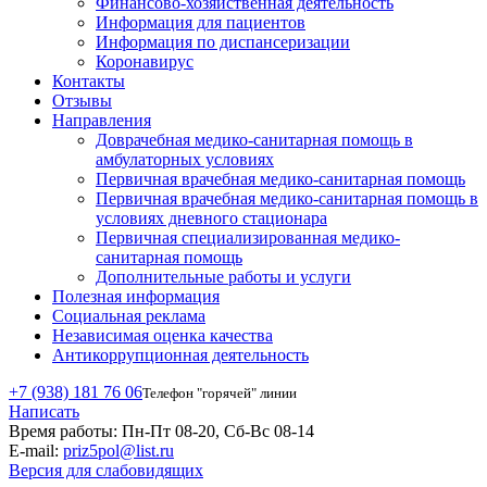
Финансово-хозяйственная деятельность
Информация для пациентов
Информация по диспансеризации
Коронавирус
Контакты
Отзывы
Направления
Доврачебная медико-санитарная помощь в
амбулаторных условиях
Первичная врачебная медико-санитарная помощь
Первичная врачебная медико-санитарная помощь в
условиях дневного стационара
Первичная специализированная медико-
санитарная помощь
Дополнительные работы и услуги
Полезная информация
Социальная реклама
Независимая оценка качества
Антикоррупционная деятельность
+7 (938) 181 76 06
Телефон "горячей" линии
Написать
Время работы:
Пн-Пт 08-20, Сб-Вс 08-14
E-mail:
priz5pol@list.ru
Версия для слабовидящих