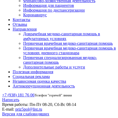
Финансово-хозяйственная деятельность
Информация для пациентов
Информация по диспансеризации
Коронавирус
Контакты
Отзывы
Направления
Доврачебная медико-санитарная помощь в
амбулаторных условиях
Первичная врачебная медико-санитарная помощь
Первичная врачебная медико-санитарная помощь в
условиях дневного стационара
Первичная специализированная медико-
санитарная помощь
Дополнительные работы и услуги
Полезная информация
Социальная реклама
Независимая оценка качества
Антикоррупционная деятельность
+7 (938) 181 76 06
Телефон "горячей" линии
Написать
Время работы:
Пн-Пт 08-20, Сб-Вс 08-14
E-mail:
priz5pol@list.ru
Версия для слабовидящих