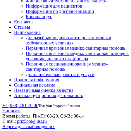
Финансово-хозяйственная деятельность
Информация для пациентов
Информация по диспансеризации
Коронавирус
Контакты
Отзывы
Направления
Доврачебная медико-санитарная помощь в
амбулаторных условиях
Первичная врачебная медико-санитарная помощь
Первичная врачебная медико-санитарная помощь в
условиях дневного стационара
Первичная специализированная медико-
санитарная помощь
Дополнительные работы и услуги
Полезная информация
Социальная реклама
Независимая оценка качества
Антикоррупционная деятельность
+7 (938) 181 76 06
Телефон "горячей" линии
Написать
Время работы:
Пн-Пт 08-20, Сб-Вс 08-14
E-mail:
priz5pol@list.ru
Версия для слабовидящих