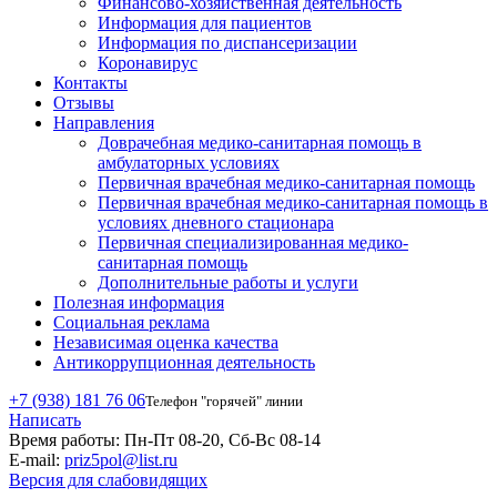
Финансово-хозяйственная деятельность
Информация для пациентов
Информация по диспансеризации
Коронавирус
Контакты
Отзывы
Направления
Доврачебная медико-санитарная помощь в
амбулаторных условиях
Первичная врачебная медико-санитарная помощь
Первичная врачебная медико-санитарная помощь в
условиях дневного стационара
Первичная специализированная медико-
санитарная помощь
Дополнительные работы и услуги
Полезная информация
Социальная реклама
Независимая оценка качества
Антикоррупционная деятельность
+7 (938) 181 76 06
Телефон "горячей" линии
Написать
Время работы:
Пн-Пт 08-20, Сб-Вс 08-14
E-mail:
priz5pol@list.ru
Версия для слабовидящих