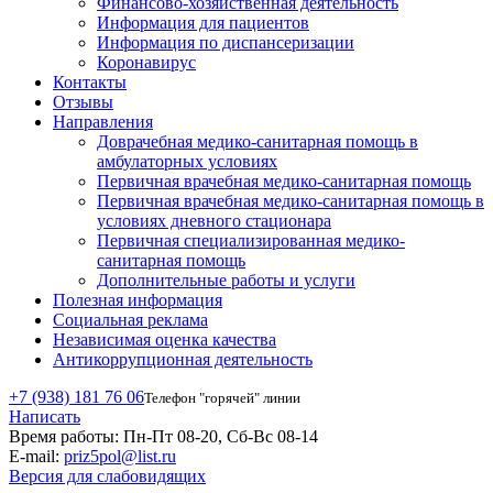
Финансово-хозяйственная деятельность
Информация для пациентов
Информация по диспансеризации
Коронавирус
Контакты
Отзывы
Направления
Доврачебная медико-санитарная помощь в
амбулаторных условиях
Первичная врачебная медико-санитарная помощь
Первичная врачебная медико-санитарная помощь в
условиях дневного стационара
Первичная специализированная медико-
санитарная помощь
Дополнительные работы и услуги
Полезная информация
Социальная реклама
Независимая оценка качества
Антикоррупционная деятельность
+7 (938) 181 76 06
Телефон "горячей" линии
Написать
Время работы:
Пн-Пт 08-20, Сб-Вс 08-14
E-mail:
priz5pol@list.ru
Версия для слабовидящих