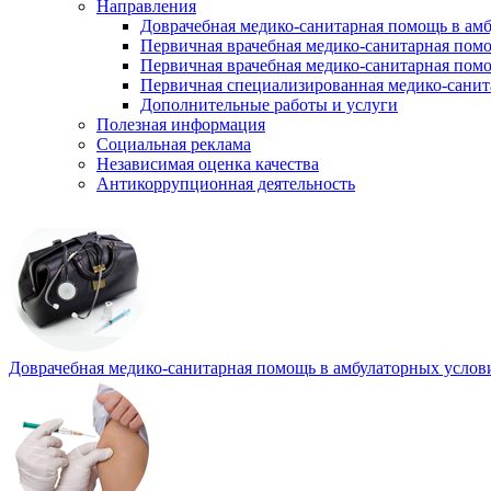
Направления
Доврачебная медико-санитарная помощь в ам
Первичная врачебная медико-санитарная пом
Первичная врачебная медико-санитарная помо
Первичная специализированная медико-сани
Дополнительные работы и услуги
Полезная информация
Социальная реклама
Независимая оценка качества
Антикоррупционная деятельность
Доврачебная медико-санитарная помощь в амбулаторных услов