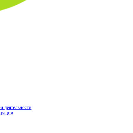
й деятельности
трации