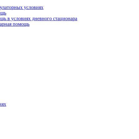
булаторных условиях
ощь
щь в условиях дневного стационара
тарная помощь
иях