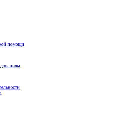
ской помощи
едованиям
тельности
и