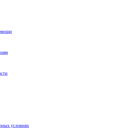
помощи
ниям
ости
орных условиях