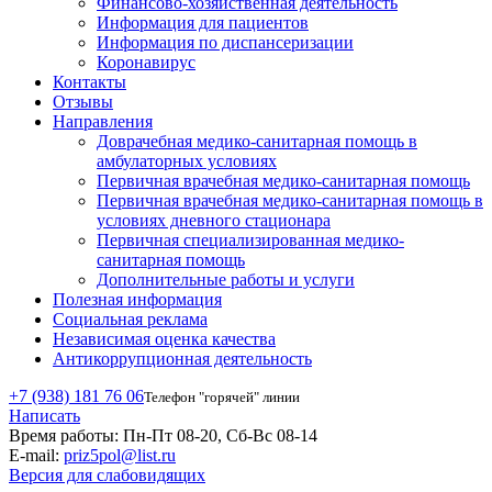
Финансово-хозяйственная деятельность
Информация для пациентов
Информация по диспансеризации
Коронавирус
Контакты
Отзывы
Направления
Доврачебная медико-санитарная помощь в
амбулаторных условиях
Первичная врачебная медико-санитарная помощь
Первичная врачебная медико-санитарная помощь в
условиях дневного стационара
Первичная специализированная медико-
санитарная помощь
Дополнительные работы и услуги
Полезная информация
Социальная реклама
Независимая оценка качества
Антикоррупционная деятельность
+7 (938) 181 76 06
Телефон "горячей" линии
Написать
Время работы:
Пн-Пт 08-20, Сб-Вс 08-14
E-mail:
priz5pol@list.ru
Версия для слабовидящих