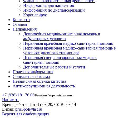
Финансово-хозяйственная деятельность
Информация для пациентов
Информация по диспансеризации
Коронавирус
Контакты
Отзывы
Направления
Доврачебная медико-санитарная помощь в
амбулаторных условиях
Первичная врачебная медико-санитарная помощь
Первичная врачебная медико-санитарная помощь в
условиях дневного стационара
Первичная специализированная медико-
санитарная помощь
Дополнительные работы и услуги
Полезная информация
Социальная реклама
Независимая оценка качества
Антикоррупционная деятельность
+7 (938) 181 76 06
Телефон "горячей" линии
Написать
Время работы:
Пн-Пт 08-20, Сб-Вс 08-14
E-mail:
priz5pol@list.ru
Версия для слабовидящих