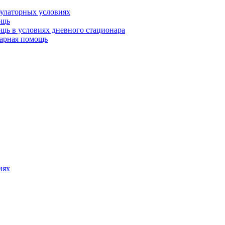
булаторных условиях
ощь
щь в условиях дневного стационара
тарная помощь
иях