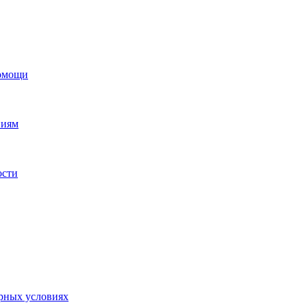
помощи
ниям
ости
орных условиях