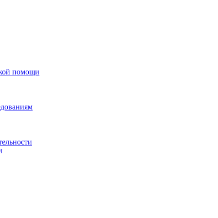
ской помощи
едованиям
тельности
и