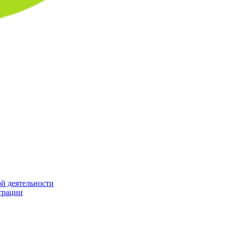
й деятельности
трации