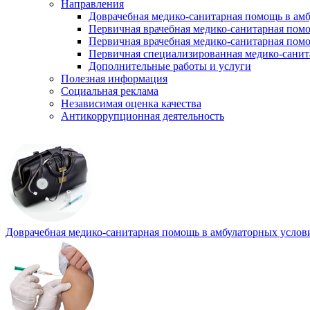
Направления
Доврачебная медико-санитарная помощь в ам
Первичная врачебная медико-санитарная пом
Первичная врачебная медико-санитарная помо
Первичная специализированная медико-сани
Дополнительные работы и услуги
Полезная информация
Социальная реклама
Независимая оценка качества
Антикоррупционная деятельность
Доврачебная медико-санитарная помощь в амбулаторных услов