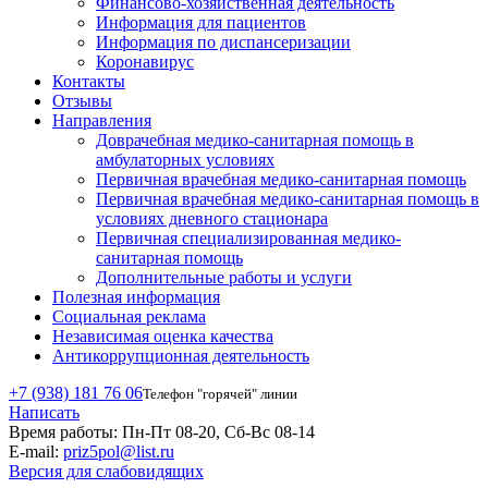
Финансово-хозяйственная деятельность
Информация для пациентов
Информация по диспансеризации
Коронавирус
Контакты
Отзывы
Направления
Доврачебная медико-санитарная помощь в
амбулаторных условиях
Первичная врачебная медико-санитарная помощь
Первичная врачебная медико-санитарная помощь в
условиях дневного стационара
Первичная специализированная медико-
санитарная помощь
Дополнительные работы и услуги
Полезная информация
Социальная реклама
Независимая оценка качества
Антикоррупционная деятельность
+7 (938) 181 76 06
Телефон "горячей" линии
Написать
Время работы:
Пн-Пт 08-20, Сб-Вс 08-14
E-mail:
priz5pol@list.ru
Версия для слабовидящих