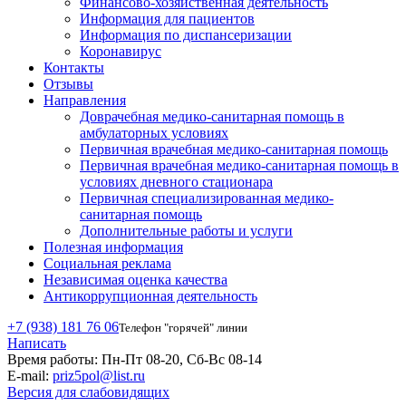
Финансово-хозяйственная деятельность
Информация для пациентов
Информация по диспансеризации
Коронавирус
Контакты
Отзывы
Направления
Доврачебная медико-санитарная помощь в
амбулаторных условиях
Первичная врачебная медико-санитарная помощь
Первичная врачебная медико-санитарная помощь в
условиях дневного стационара
Первичная специализированная медико-
санитарная помощь
Дополнительные работы и услуги
Полезная информация
Социальная реклама
Независимая оценка качества
Антикоррупционная деятельность
+7 (938) 181 76 06
Телефон "горячей" линии
Написать
Время работы:
Пн-Пт 08-20, Сб-Вс 08-14
E-mail:
priz5pol@list.ru
Версия для слабовидящих