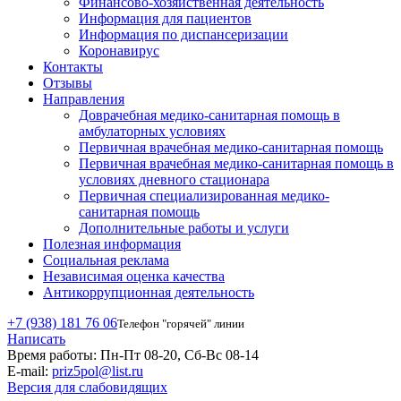
Финансово-хозяйственная деятельность
Информация для пациентов
Информация по диспансеризации
Коронавирус
Контакты
Отзывы
Направления
Доврачебная медико-санитарная помощь в
амбулаторных условиях
Первичная врачебная медико-санитарная помощь
Первичная врачебная медико-санитарная помощь в
условиях дневного стационара
Первичная специализированная медико-
санитарная помощь
Дополнительные работы и услуги
Полезная информация
Социальная реклама
Независимая оценка качества
Антикоррупционная деятельность
+7 (938) 181 76 06
Телефон "горячей" линии
Написать
Время работы:
Пн-Пт 08-20, Сб-Вс 08-14
E-mail:
priz5pol@list.ru
Версия для слабовидящих