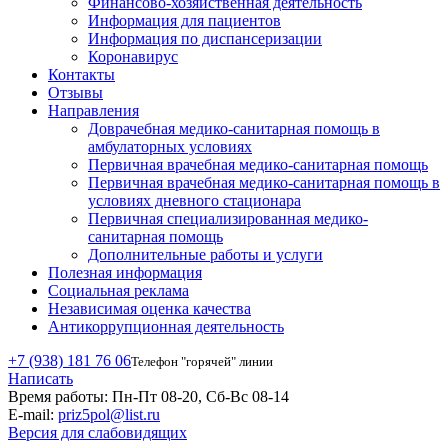
Финансово-хозяйственная деятельность
Информация для пациентов
Информация по диспансеризации
Коронавирус
Контакты
Отзывы
Направления
Доврачебная медико-санитарная помощь в
амбулаторных условиях
Первичная врачебная медико-санитарная помощь
Первичная врачебная медико-санитарная помощь в
условиях дневного стационара
Первичная специализированная медико-
санитарная помощь
Дополнительные работы и услуги
Полезная информация
Социальная реклама
Независимая оценка качества
Антикоррупционная деятельность
+7 (938) 181 76 06
Телефон "горячей" линии
Написать
Время работы:
Пн-Пт 08-20, Сб-Вс 08-14
E-mail:
priz5pol@list.ru
Версия для слабовидящих