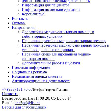
Финансово-хозяйственная деятельность
Информация для пациентов
Информация по диспансеризации
Коронавирус
Контакты
Отзывы
Направления
Доврачебная медико-санитарная помощь в
амбулаторных условиях
Первичная врачебная медико-санитарная помощь
Первичная врачебная медико-санитарная помощь в
условиях дневного стационара
Первичная специализированная медико-
санитарная помощь
Дополнительные работы и услуги
Полезная информация
Социальная реклама
Независимая оценка качества
Антикоррупционная деятельность
+7 (938) 181 76 06
Телефон "горячей" линии
Написать
Время работы:
Пн-Пт 08-20, Сб-Вс 08-14
E-mail:
priz5pol@list.ru
Версия для слабовидящих