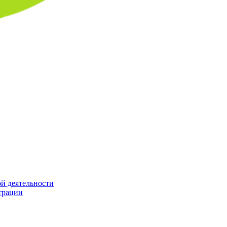
й деятельности
трации