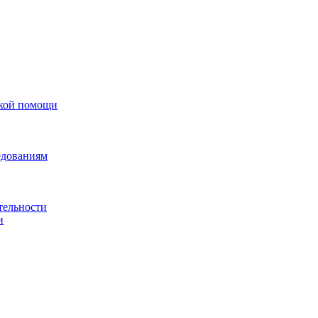
ской помощи
едованиям
тельности
и