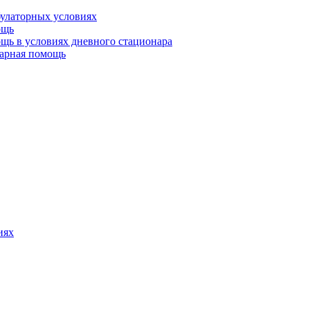
булаторных условиях
ощь
щь в условиях дневного стационара
тарная помощь
иях