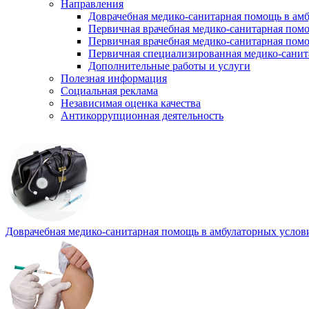
Направления
Доврачебная медико-санитарная помощь в ам
Первичная врачебная медико-санитарная пом
Первичная врачебная медико-санитарная помо
Первичная специализированная медико-сани
Дополнительные работы и услуги
Полезная информация
Социальная реклама
Независимая оценка качества
Антикоррупционная деятельность
Доврачебная медико-санитарная помощь в амбулаторных услов