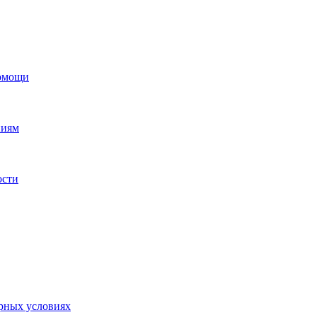
помощи
ниям
ости
орных условиях