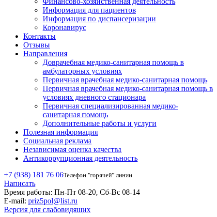
Финансово-хозяйственная деятельность
Информация для пациентов
Информация по диспансеризации
Коронавирус
Контакты
Отзывы
Направления
Доврачебная медико-санитарная помощь в
амбулаторных условиях
Первичная врачебная медико-санитарная помощь
Первичная врачебная медико-санитарная помощь в
условиях дневного стационара
Первичная специализированная медико-
санитарная помощь
Дополнительные работы и услуги
Полезная информация
Социальная реклама
Независимая оценка качества
Антикоррупционная деятельность
+7 (938) 181 76 06
Телефон "горячей" линии
Написать
Время работы:
Пн-Пт 08-20, Сб-Вс 08-14
E-mail:
priz5pol@list.ru
Версия для слабовидящих