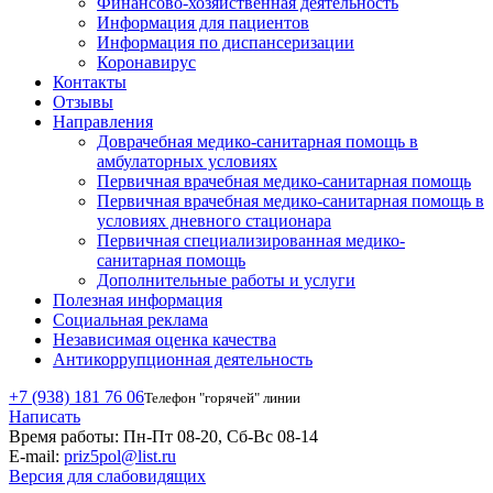
Финансово-хозяйственная деятельность
Информация для пациентов
Информация по диспансеризации
Коронавирус
Контакты
Отзывы
Направления
Доврачебная медико-санитарная помощь в
амбулаторных условиях
Первичная врачебная медико-санитарная помощь
Первичная врачебная медико-санитарная помощь в
условиях дневного стационара
Первичная специализированная медико-
санитарная помощь
Дополнительные работы и услуги
Полезная информация
Социальная реклама
Независимая оценка качества
Антикоррупционная деятельность
+7 (938) 181 76 06
Телефон "горячей" линии
Написать
Время работы:
Пн-Пт 08-20, Сб-Вс 08-14
E-mail:
priz5pol@list.ru
Версия для слабовидящих