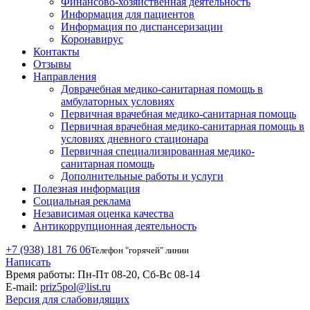
Финансово-хозяйственная деятельность
Информация для пациентов
Информация по диспансеризации
Коронавирус
Контакты
Отзывы
Направления
Доврачебная медико-санитарная помощь в
амбулаторных условиях
Первичная врачебная медико-санитарная помощь
Первичная врачебная медико-санитарная помощь в
условиях дневного стационара
Первичная специализированная медико-
санитарная помощь
Дополнительные работы и услуги
Полезная информация
Социальная реклама
Независимая оценка качества
Антикоррупционная деятельность
+7 (938) 181 76 06
Телефон "горячей" линии
Написать
Время работы:
Пн-Пт 08-20, Сб-Вс 08-14
E-mail:
priz5pol@list.ru
Версия для слабовидящих