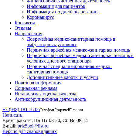
Финансово-хозяйственная деятельность
Информация для пациентов
Информация по диспансеризации
Коронавирус
Контакты
Отзывы
Направления
Доврачебная медико-санитарная помощь в
амбулаторных условиях
Первичная врачебная медико-санитарная помощь
Первичная врачебная медико-санитарная помощь в
условиях дневного стационара
Первичная специализированная медико-
санитарная помощь
Дополнительные работы и услуги
Полезная информация
Социальная реклама
Независимая оценка качества
Антикоррупционная деятельность
+7 (938) 181 76 06
Телефон "горячей" линии
Написать
Время работы:
Пн-Пт 08-20, Сб-Вс 08-14
E-mail:
priz5pol@list.ru
Версия для слабовидящих