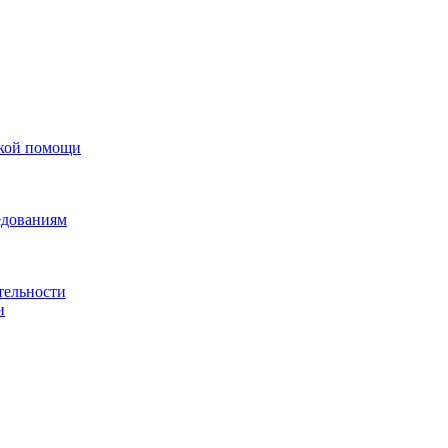
ской помощи
едованиям
тельности
и