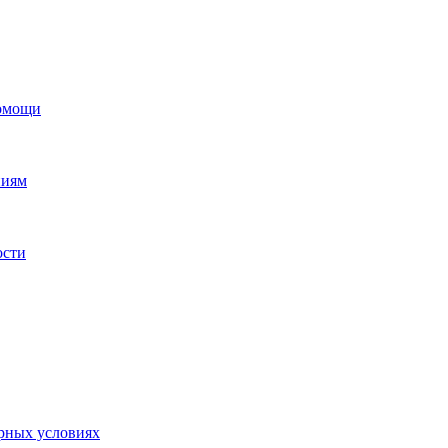
помощи
ниям
ости
орных условиях