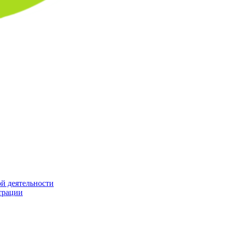
й деятельности
трации