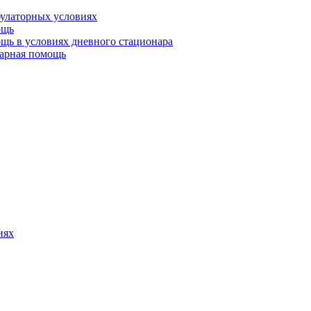
булаторных условиях
ощь
щь в условиях дневного стационара
тарная помощь
иях