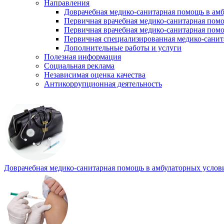
Направления
Доврачебная медико-санитарная помощь в ам
Первичная врачебная медико-санитарная пом
Первичная врачебная медико-санитарная помо
Первичная специализированная медико-сани
Дополнительные работы и услуги
Полезная информация
Социальная реклама
Независимая оценка качества
Антикоррупционная деятельность
Доврачебная медико-санитарная помощь в амбулаторных услов