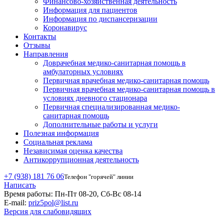
Финансово-хозяйственная деятельность
Информация для пациентов
Информация по диспансеризации
Коронавирус
Контакты
Отзывы
Направления
Доврачебная медико-санитарная помощь в
амбулаторных условиях
Первичная врачебная медико-санитарная помощь
Первичная врачебная медико-санитарная помощь в
условиях дневного стационара
Первичная специализированная медико-
санитарная помощь
Дополнительные работы и услуги
Полезная информация
Социальная реклама
Независимая оценка качества
Антикоррупционная деятельность
+7 (938) 181 76 06
Телефон "горячей" линии
Написать
Время работы:
Пн-Пт 08-20, Сб-Вс 08-14
E-mail:
priz5pol@list.ru
Версия для слабовидящих