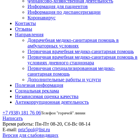
Финансово-хозяйственная деятельность
Информация для пациентов
Информация по диспансеризации
Коронавирус
Контакты
Отзывы
Направления
Доврачебная медико-санитарная помощь в
амбулаторных условиях
Первичная врачебная медико-санитарная помощь
Первичная врачебная медико-санитарная помощь в
условиях дневного стационара
Первичная специализированная медико-
санитарная помощь
Дополнительные работы и услуги
Полезная информация
Социальная реклама
Независимая оценка качества
Антикоррупционная деятельность
+7 (938) 181 76 06
Телефон "горячей" линии
Написать
Время работы:
Пн-Пт 08-20, Сб-Вс 08-14
E-mail:
priz5pol@list.ru
Версия для слабовидящих