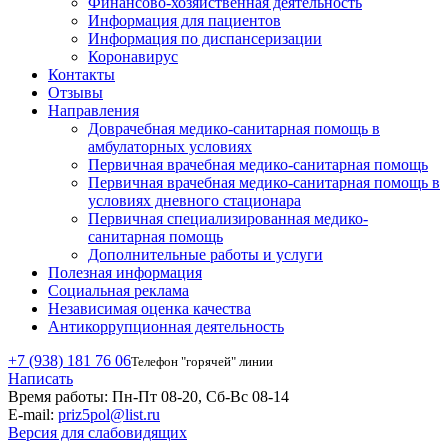
Финансово-хозяйственная деятельность
Информация для пациентов
Информация по диспансеризации
Коронавирус
Контакты
Отзывы
Направления
Доврачебная медико-санитарная помощь в
амбулаторных условиях
Первичная врачебная медико-санитарная помощь
Первичная врачебная медико-санитарная помощь в
условиях дневного стационара
Первичная специализированная медико-
санитарная помощь
Дополнительные работы и услуги
Полезная информация
Социальная реклама
Независимая оценка качества
Антикоррупционная деятельность
+7 (938) 181 76 06
Телефон "горячей" линии
Написать
Время работы:
Пн-Пт 08-20, Сб-Вс 08-14
E-mail:
priz5pol@list.ru
Версия для слабовидящих