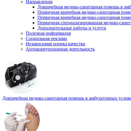
Направления
Доврачебная медико-санитарная помощь в ам
Первичная врачебная медико-санитарная пом
Первичная врачебная медико-санитарная помо
Первичная специализированная медико-сани
Дополнительные работы и услуги
Полезная информация
Социальная реклама
Независимая оценка качества
Антикоррупционная деятельность
Доврачебная медико-санитарная помощь в амбулаторных услов