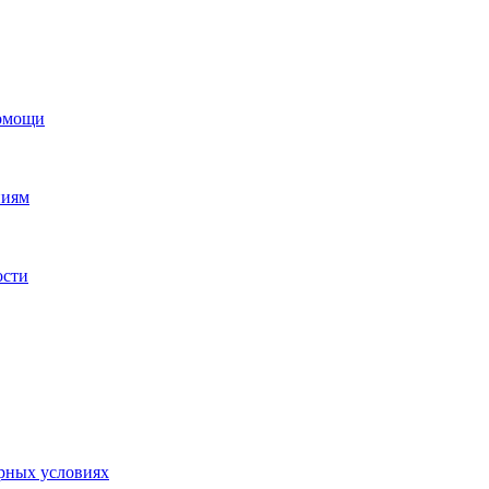
помощи
ниям
ости
орных условиях