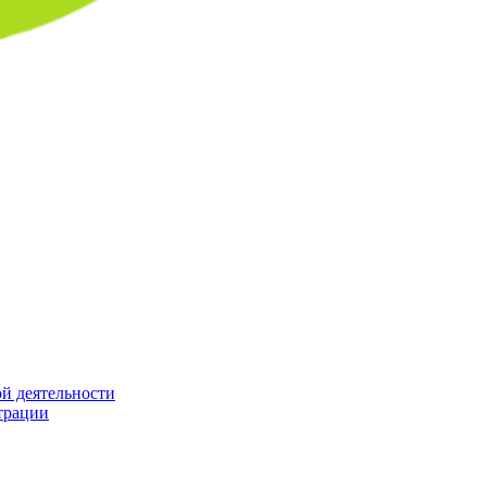
й деятельности
трации