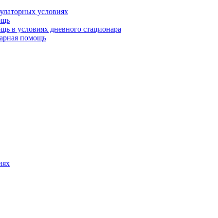
булаторных условиях
ощь
щь в условиях дневного стационара
тарная помощь
иях