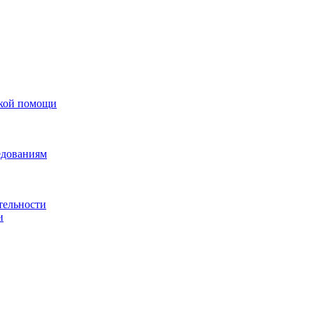
ской помощи
едованиям
тельности
и