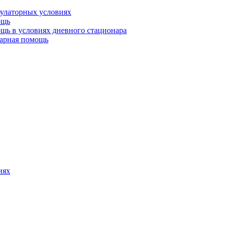
булаторных условиях
ощь
щь в условиях дневного стационара
тарная помощь
иях