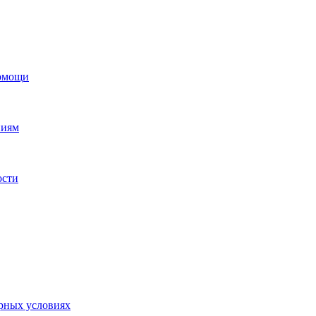
помощи
ниям
ости
орных условиях