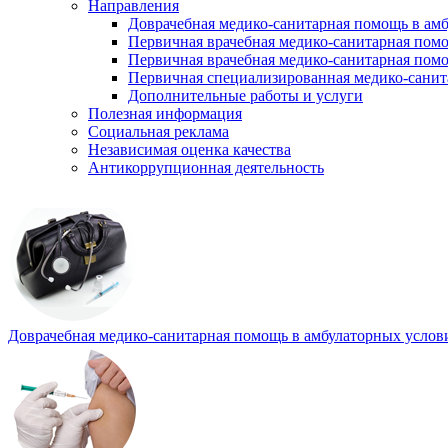
Направления
Доврачебная медико-санитарная помощь в ам
Первичная врачебная медико-санитарная пом
Первичная врачебная медико-санитарная помо
Первичная специализированная медико-сани
Дополнительные работы и услуги
Полезная информация
Социальная реклама
Независимая оценка качества
Антикоррупционная деятельность
Доврачебная медико-санитарная помощь в амбулаторных услов