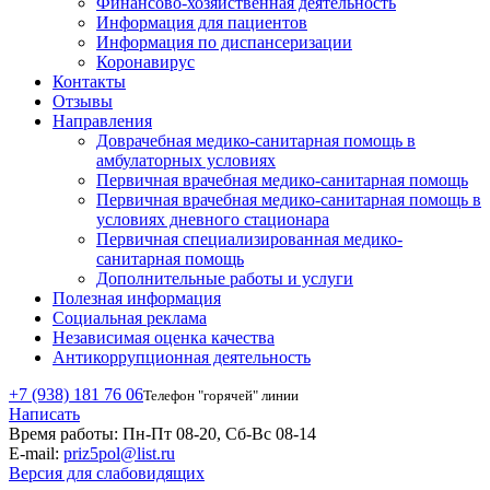
Финансово-хозяйственная деятельность
Информация для пациентов
Информация по диспансеризации
Коронавирус
Контакты
Отзывы
Направления
Доврачебная медико-санитарная помощь в
амбулаторных условиях
Первичная врачебная медико-санитарная помощь
Первичная врачебная медико-санитарная помощь в
условиях дневного стационара
Первичная специализированная медико-
санитарная помощь
Дополнительные работы и услуги
Полезная информация
Социальная реклама
Независимая оценка качества
Антикоррупционная деятельность
+7 (938) 181 76 06
Телефон "горячей" линии
Написать
Время работы:
Пн-Пт 08-20, Сб-Вс 08-14
E-mail:
priz5pol@list.ru
Версия для слабовидящих