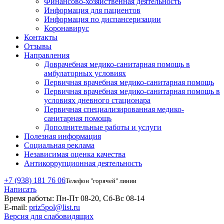
Финансово-хозяйственная деятельность
Информация для пациентов
Информация по диспансеризации
Коронавирус
Контакты
Отзывы
Направления
Доврачебная медико-санитарная помощь в
амбулаторных условиях
Первичная врачебная медико-санитарная помощь
Первичная врачебная медико-санитарная помощь в
условиях дневного стационара
Первичная специализированная медико-
санитарная помощь
Дополнительные работы и услуги
Полезная информация
Социальная реклама
Независимая оценка качества
Антикоррупционная деятельность
+7 (938) 181 76 06
Телефон "горячей" линии
Написать
Время работы:
Пн-Пт 08-20, Сб-Вс 08-14
E-mail:
priz5pol@list.ru
Версия для слабовидящих