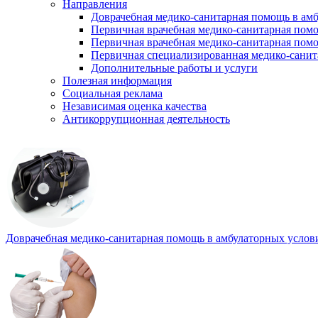
Направления
Доврачебная медико-санитарная помощь в ам
Первичная врачебная медико-санитарная пом
Первичная врачебная медико-санитарная помо
Первичная специализированная медико-сани
Дополнительные работы и услуги
Полезная информация
Социальная реклама
Независимая оценка качества
Антикоррупционная деятельность
Доврачебная медико-санитарная помощь в амбулаторных услов