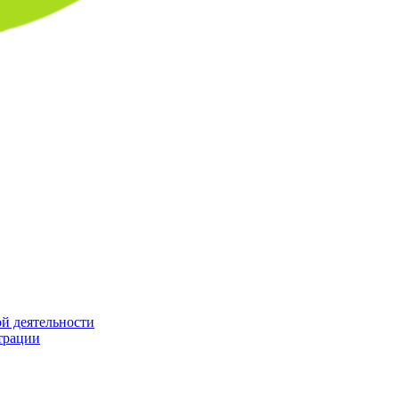
й деятельности
трации