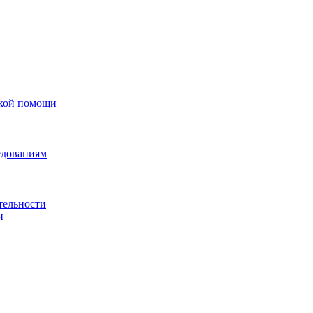
ской помощи
едованиям
тельности
и