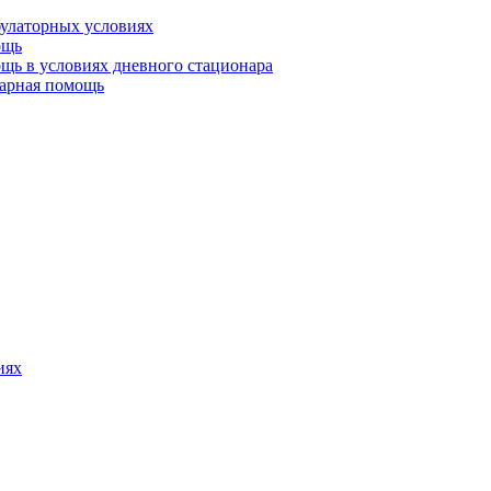
булаторных условиях
ощь
щь в условиях дневного стационара
тарная помощь
иях