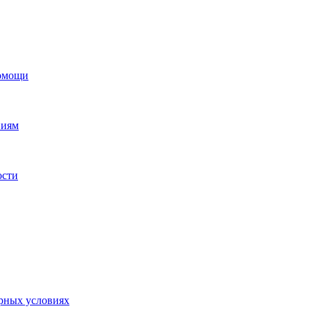
помощи
ниям
ости
орных условиях