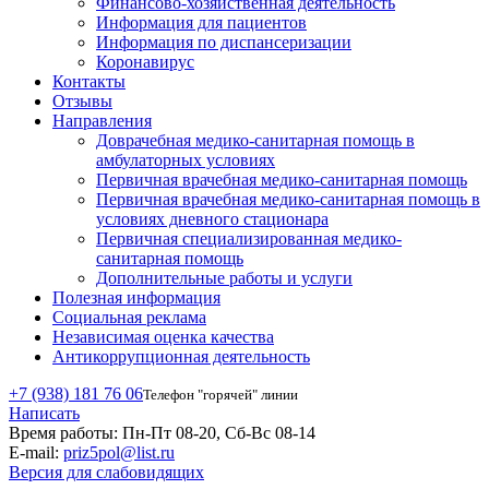
Финансово-хозяйственная деятельность
Информация для пациентов
Информация по диспансеризации
Коронавирус
Контакты
Отзывы
Направления
Доврачебная медико-санитарная помощь в
амбулаторных условиях
Первичная врачебная медико-санитарная помощь
Первичная врачебная медико-санитарная помощь в
условиях дневного стационара
Первичная специализированная медико-
санитарная помощь
Дополнительные работы и услуги
Полезная информация
Социальная реклама
Независимая оценка качества
Антикоррупционная деятельность
+7 (938) 181 76 06
Телефон "горячей" линии
Написать
Время работы:
Пн-Пт 08-20, Сб-Вс 08-14
E-mail:
priz5pol@list.ru
Версия для слабовидящих