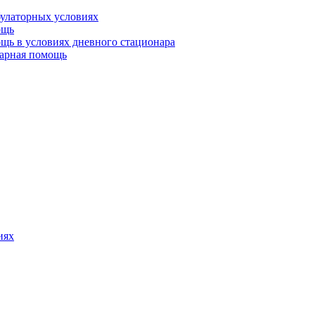
булаторных условиях
ощь
щь в условиях дневного стационара
тарная помощь
иях