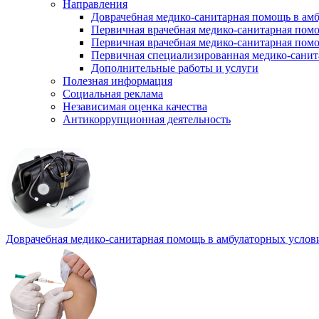
Направления
Доврачебная медико-санитарная помощь в ам
Первичная врачебная медико-санитарная пом
Первичная врачебная медико-санитарная помо
Первичная специализированная медико-сани
Дополнительные работы и услуги
Полезная информация
Социальная реклама
Независимая оценка качества
Антикоррупционная деятельность
Доврачебная медико-санитарная помощь в амбулаторных услов