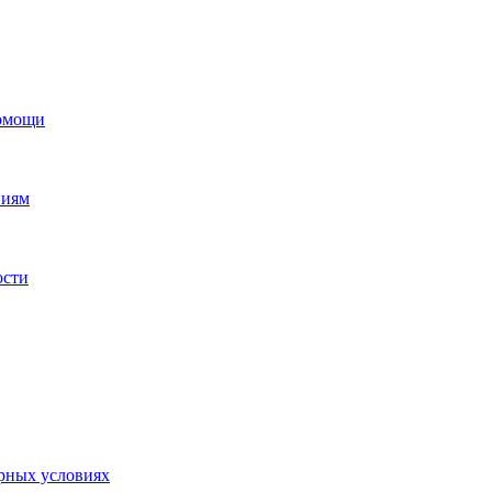
помощи
ниям
ости
орных условиях