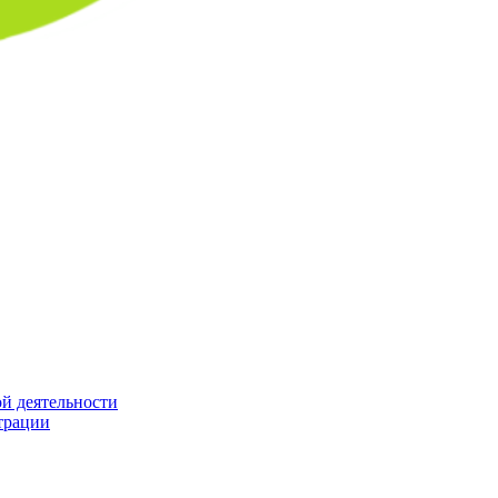
й деятельности
трации