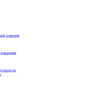
ской помощи
едованиям
тельности
и